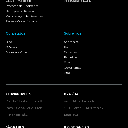
GRC e Privacidade
Adequação à LGPD
Proteção de Endpoints
Detecção de Resposta
Recuperação de Desastres
Redes e Conectividade
Conteúdos
Sobre nós
Blog
Sobre a 3S
3SNews
Contato
Materiais Ricos
Carreiras
Parceiros
Suporte
Governança
Atas
FLORIANÓPOLIS
BRASÍLIA
Rod. José Carlos Daux, 5500
Arena Mané Garrincha
Salas 301 e 302, Torre Jurerê B,
SRPN Portão 1, SRPN, sala 331,
Florianópolis/SC
Brasília/DF
SÃO PAULO
RIO DE JANEIRO