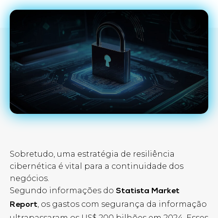
Sobretudo, uma estratégia de resiliência
cibernética é vital para a continuidade dos
negócios.
Segundo informações do
Statista Market
, os gastos com segurança da informação
Report
ultrapassaram os US$ 200 bilhões em 2024. Esses