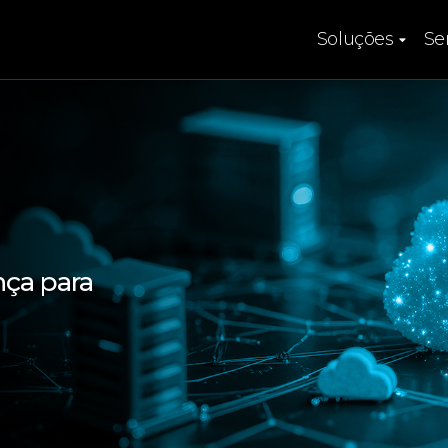
Soluções
Se
nça para