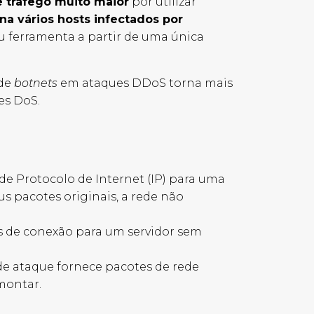
tráfego muito maior
por utilizar
 vários hosts infectados por
u ferramenta a partir de uma única
 de
botnets
em ataques DDoS torna mais
es DoS.
de Protocolo de Internet (IP) para uma
s pacotes originais, a rede não
es de conexão para um servidor sem
e ataque fornece pacotes de rede
emontar.