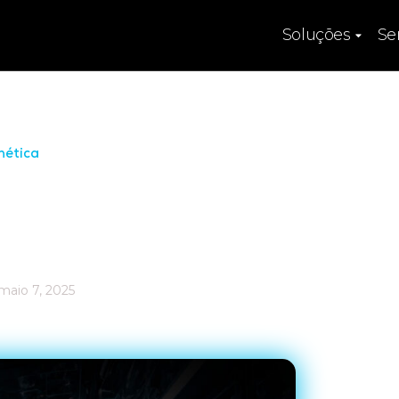
Soluções
Se
nética
ratégias para
ar os riscos
maio 7, 2025