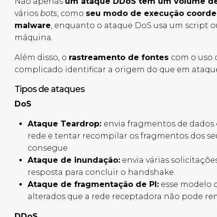
Não apenas
um ataque DDoS tem um volume de 
vários
bots
, como
seu modo de execução coordena
malware
, enquanto o ataque DoS usa um script o
máquina.
Além disso, o
rastreamento de fontes
com o uso
complicado identificar a origem do que em ataqu
Tipos de ataques
DoS
Ataque Teardrop:
envia fragmentos de dados 
rede e tentar recompilar os fragmentos dos seu
consegue
Ataque de inundação:
envia várias solicitaçõ
resposta para concluir o handshake.
Ataque de fragmentação de PI:
esse modelo d
alterados que a rede receptadora não pode r
DDoS