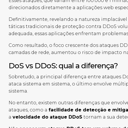
Esses ataques, que variam entre 100.000 e 1 milh
direcionados diretamente a aplicações web especí
Definitivamente, revelando a natureza implacável
táticas tradicionais de proteção contra DDoS vol
adequada, essas aplicações enfrentam problemas
Como resultado, o foco crescente dos ataques DD
camadas de rede, aumentou o risco de impacto na
DoS
vs
DDoS: qual a diferença?
Sobretudo, a principal diferença entre ataques 
ataca sistema em sistema, o último envolve múlt
sistema.
No entanto, existem outras diferenças que envol
ataques, como a
facilidade de detecção e mitig
a
velocidade do ataque DDoS
tornam a sua detec