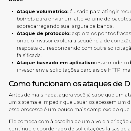
Ataque volumétrico:
é usado para atingir rec
botnets
para enviar um alto volume de pacotes 
sobrecarregando sua largura de banda.
Ataque de protocolo:
explora os pontos fraca
onde o invasor explora a sequência de conexão
resposta ou respondendo com outra solicitaç
falsificada.
Ataque baseado em aplicativo:
esse modelo de
invasor envia solicitações parciais de HTTP, m
Como funcionam os ataques de 
Antes de mais nada, agora você já sabe que um a
um sistema e impedir que usuários acessem um de
esse processo é um pouco mais complexo do que 
Ele começa com à escolha de um alvo e a criação d
contínuo e coordenado de solicitações falsas de