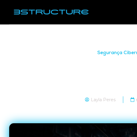
Segurança Ciber
Ataques DDoS: est
detectar e mitig
Layla Peres