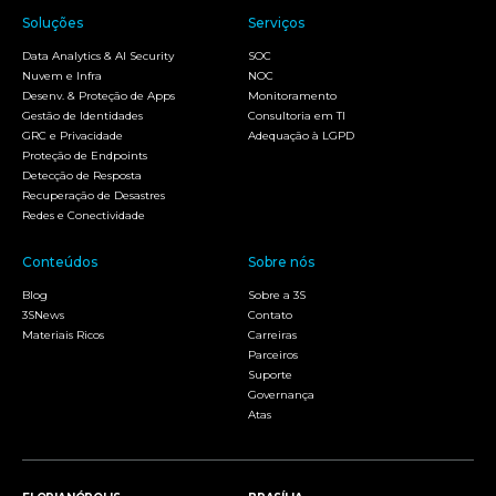
Soluções
Serviços
Data Analytics & AI Security
SOC
Nuvem e Infra
NOC
Desenv. & Proteção de Apps
Monitoramento
Gestão de Identidades
Consultoria em TI
GRC e Privacidade
Adequação à LGPD
Proteção de Endpoints
Detecção de Resposta
Recuperação de Desastres
Redes e Conectividade
Conteúdos
Sobre nós
Blog
Sobre a 3S
3SNews
Contato
Materiais Ricos
Carreiras
Parceiros
Suporte
Governança
Atas