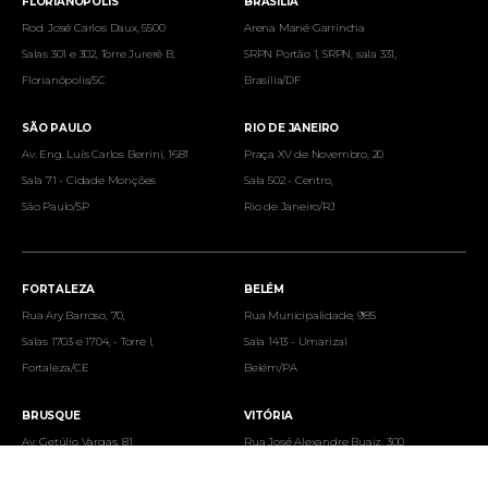
FLORIANÓPOLIS
BRASÍLIA
Rod. José Carlos Daux, 5500
Arena Mané Garrincha
Salas 301 e 302, Torre Jurerê B,
SRPN Portão 1, SRPN, sala 331,
Florianópolis/SC
Brasília/DF
SÃO PAULO
RIO DE JANEIRO
Av. Eng. Luís Carlos Berrini, 1681
Praça XV de Novembro, 20
Sala 71 - Cidade Monções
Sala 502 - Centro,
São Paulo/SP
Rio de Janeiro/RJ
FORTALEZA
BELÉM
Rua Ary Barroso, 70,
Rua Municipalidade, 985
Salas 1703 e 1704, - Torre I,
Sala 1413 - Umarizal
Fortaleza/CE
Belém/PA
BRUSQUE
VITÓRIA
Av. Getúlio Vargas, 81
Rua José Alexandre Buaiz, 300
Sala 08 - Centro
Sala 801 a 804, 20º andar,