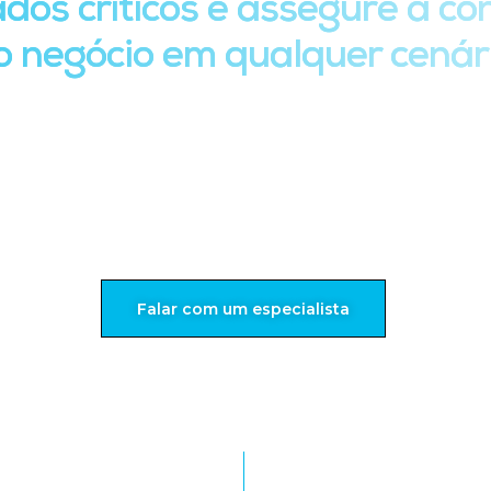
dos críticos e assegure a co
o negócio em qualquer cenár
es, reputação e resultados financeiros. Em um cenário
ação rápida das informações é essencial. Com uma estra
duz riscos, minimiza impactos e mantém a continuidade 
Falar com um especialista