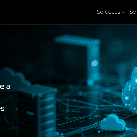
Soluções
Se
e a
es