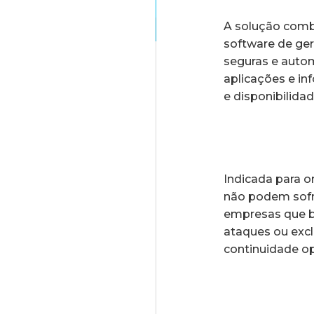
A solução com
software de ge
seguras e autom
aplicações e in
e disponibilida
Indicada para 
não podem sofre
empresas que b
ataques ou excl
continuidade op