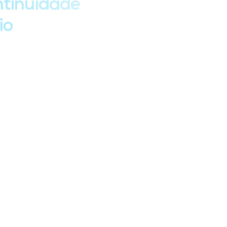
ntinuidade
io
 de ameaças crescentes, falhas técnicas e
tégia estruturada de proteção de dados, sua
das operações.