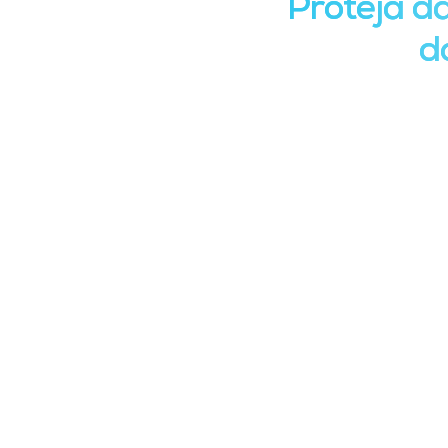
Proteja da
d
A perda de dados pode comprometer operaçõ
ataques como ransomware, garantir a recuper
organização re