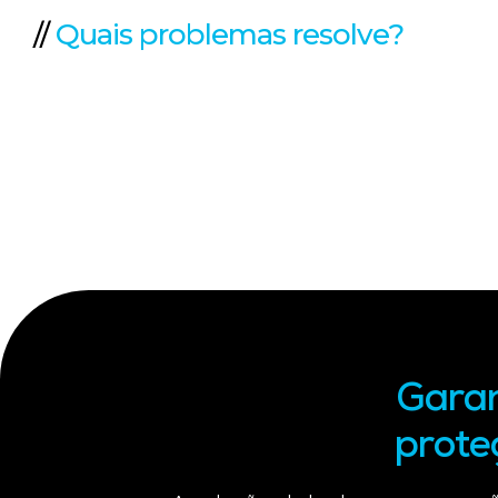
//
Quais problemas resolve?
Garan
prote