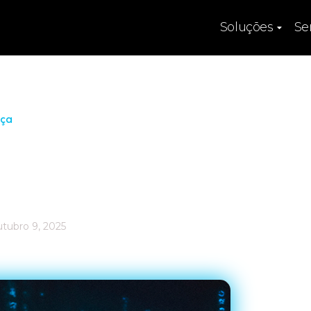
Soluções
Se
nça
ratégia Nacional
urança:
utubro 9, 2025