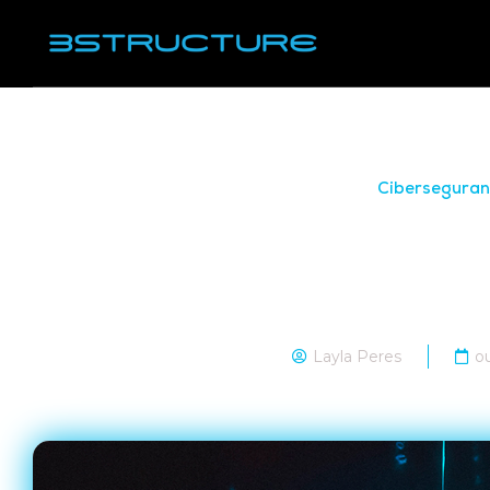
Cibersegura
E-Ciber: a nova Est
de Ciberseg
Layla Peres
o