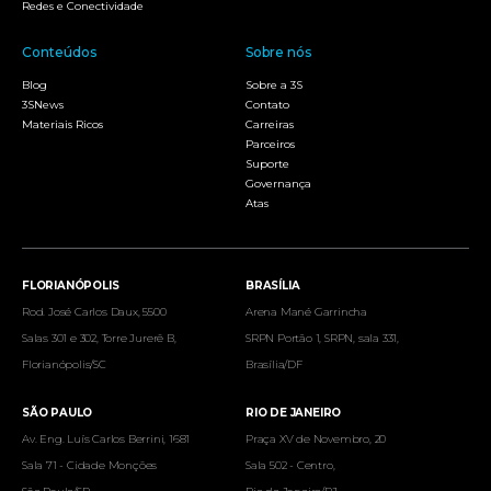
Redes e Conectividade
Conteúdos
Sobre nós
Blog
Sobre a 3S
3SNews
Contato
Materiais Ricos
Carreiras
Parceiros
Suporte
Governança
Atas
FLORIANÓPOLIS
BRASÍLIA
Rod. José Carlos Daux, 5500
Arena Mané Garrincha
Salas 301 e 302, Torre Jurerê B,
SRPN Portão 1, SRPN, sala 331,
Florianópolis/SC
Brasília/DF
SÃO PAULO
RIO DE JANEIRO
Av. Eng. Luís Carlos Berrini, 1681
Praça XV de Novembro, 20
Sala 71 - Cidade Monções
Sala 502 - Centro,