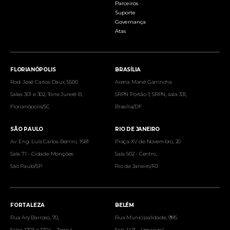
Parceiros
Suporte
Governança
Atas
FLORIANÓPOLIS
BRASÍLIA
Rod. José Carlos Daux, 5500
Arena Mané Garrincha
Salas 301 e 302, Torre Jurerê B,
SRPN Portão 1, SRPN, sala 331,
Florianópolis/SC
Brasília/DF
SÃO PAULO
RIO DE JANEIRO
Av. Eng. Luís Carlos Berrini, 1681
Praça XV de Novembro, 20
Sala 71 - Cidade Monções
Sala 502 - Centro,
São Paulo/SP
Rio de Janeiro/RJ
FORTALEZA
BELÉM
Rua Ary Barroso, 70,
Rua Municipalidade, 985
Salas 1703 e 1704, - Torre I,
Sala 1413 - Umarizal