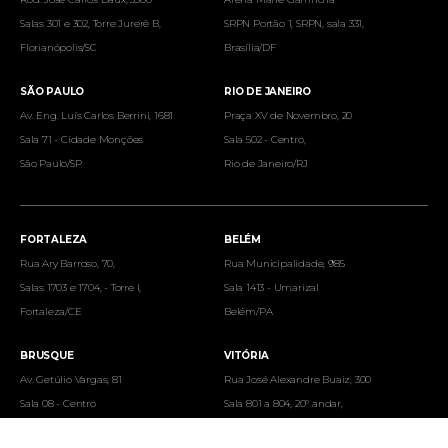
Salas 301 e 302, Torre Jurerê B,
SRPN Portão 1, SRPN, sala 331,
Florianópolis/SC
Brasília/DF
SÃO PAULO
RIO DE JANEIRO
Av. Eng. Luís Carlos Berrini, 1681
Praça XV de Novembro, 20
Sala 71 - Cidade Monções
Sala 502 - Centro,
São Paulo/SP
Rio de Janeiro/RJ
FORTALEZA
BELÉM
Rua Ary Barroso, 70,
Rua Municipalidade, 985
Salas 1703 e 1704, - Torre I,
Sala 1413 - Umarizal
Fortaleza/CE
Belém/PA
BRUSQUE
VITÓRIA
Av. Getúlio Vargas, 81
Rua José Alexandre Buaiz, 300
Sala 08 - Centro
Sala 801 a 804, 20º andar,
Brusque/SC
Vitória/ES