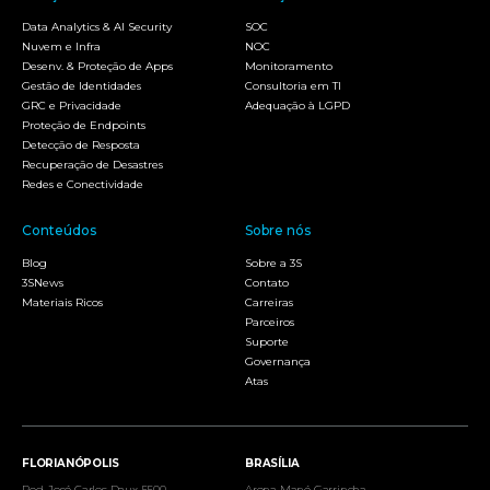
Data Analytics & AI Security
SOC
Nuvem e Infra
NOC
Desenv. & Proteção de Apps
Monitoramento
Gestão de Identidades
Consultoria em TI
GRC e Privacidade
Adequação à LGPD
Proteção de Endpoints
Detecção de Resposta
Recuperação de Desastres
Redes e Conectividade
Conteúdos
Sobre nós
Blog
Sobre a 3S
3SNews
Contato
Materiais Ricos
Carreiras
Parceiros
Suporte
Governança
Atas
FLORIANÓPOLIS
BRASÍLIA
Rod. José Carlos Daux, 5500
Arena Mané Garrincha