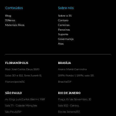
Conteúdos
Sobre nós
Blog
Sobre a 3S
3SNews
Contato
Materiais Ricos
Carreiras
Parceiros
Suporte
Governança
Atas
FLORIANÓPOLIS
BRASÍLIA
Rod. José Carlos Daux, 5500
Arena Mané Garrincha
Salas 301 e 302, Torre Jurerê B,
SRPN Portão 1, SRPN, sala 331,
Florianópolis/SC
Brasília/DF
SÃO PAULO
RIO DE JANEIRO
Av. Eng. Luís Carlos Berrini, 1681
Praça XV de Novembro, 20
Sala 71 - Cidade Monções
Sala 502 - Centro,
São Paulo/SP
Rio de Janeiro/RJ