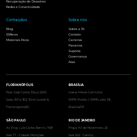
Recuperação de Desastres
Redes e Conectividade
Conteúdos
Sobre nós
Blog
Sobre a 3S
3SNews
Contato
Materiais Ricos
Carreiras
Parceiros
Suporte
Governança
Atas
FLORIANÓPOLIS
BRASÍLIA
Rod. José Carlos Daux, 5500
Arena Mané Garrincha
Salas 301 e 302, Torre Jurerê B,
SRPN Portão 1, SRPN, sala 331,
Florianópolis/SC
Brasília/DF
SÃO PAULO
RIO DE JANEIRO
Av. Eng. Luís Carlos Berrini, 1681
Praça XV de Novembro, 20
Sala 71 - Cidade Monções
Sala 502 - Centro,