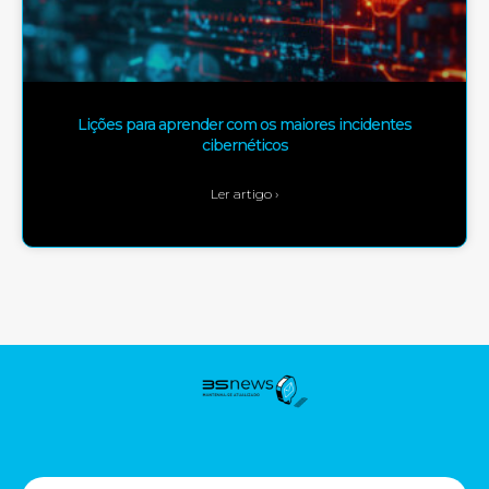
Lições para aprender com os maiores incidentes
cibernéticos
Ler artigo ›