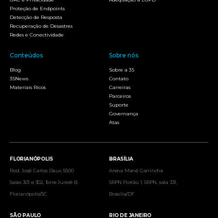
Proteção de Endpoints
Detecção de Resposta
Recuperação de Desastres
Redes e Conectividade
Conteúdos
Sobre nós
Blog
Sobre a 3S
3SNews
Contato
Materiais Ricos
Carreiras
Parceiros
Suporte
Governança
Atas
FLORIANÓPOLIS
BRASÍLIA
Rod. José Carlos Daux, 5500
Arena Mané Garrincha
Salas 301 e 302, Torre Jurerê B,
SRPN Portão 1, SRPN, sala 331,
Florianópolis/SC
Brasília/DF
SÃO PAULO
RIO DE JANEIRO